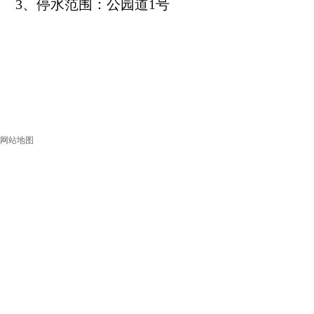
3
、停水范围
：
公园道1号
网站地图