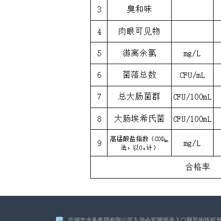
盐城市水务集团有限公司九游会官网登录入口网页的版权所有 九游会官网登录入