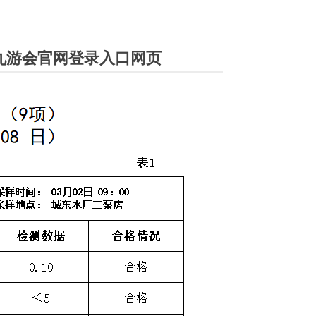
-九游会官网登录入口网页