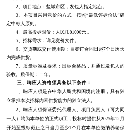
2、项目地点：盐城市区，发包人指定地点。
3、本项目采用竞价的方式，按照“最低评标价法”确
定中标人原则。
4、
最高投标限价：人民币
81000
元
。
5、招标需求：详见竞价文件。
6、
交货期或交付使用期：自签订合同日起
7个日历天
内完成供货。
7、质量标准及要求：国标合格品，并通过发包人的
验收。质保期：
二
年
。
三、响应人资格须具备以下条件：
1、
响应人须是在中华人民共和国境内注册，具有独
立承担本次招标内容供货能力的独立法人。
2、
响应人须保证委托代理人、项目负责人（可为同
一人）均为本单位的正式职工，投标时提供从
2025年
12
月
开始至投标截止之日当月至少
1个月在本单位缴纳养老保