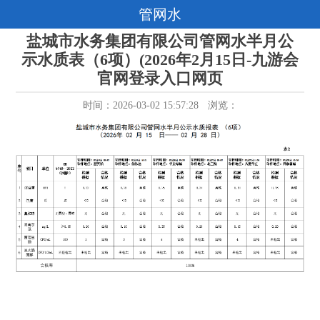
管网水
盐城市水务集团有限公司管网水半月公
示水质表（6项）(2026年2月15日-九游会
官网登录入口网页
时间：2026-03-02 15:57:28
浏览：