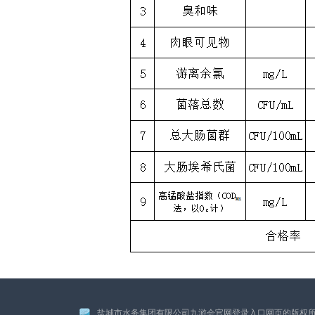
盐城市水务集团有限公司九游会官网登录入口网页的版权所有 九游会官网登录入