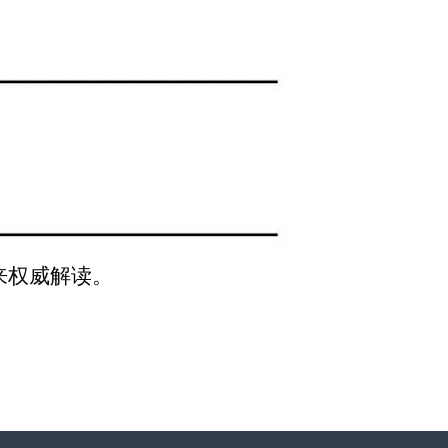
来权威解读。